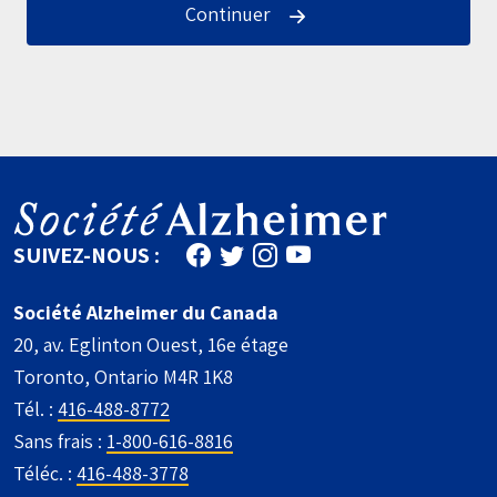
Continuer
Retrouvez-nous sur Facebook
Suivez-nous sur Twitter
Suivez-nous sur Instagram
Abonnez-vous à nous su
SUIVEZ-NOUS :
Société Alzheimer du Canada
20, av. Eglinton Ouest, 16e étage
Toronto, Ontario M4R 1K8
Tél. :
416-488-8772
Sans frais :
1-800-616-8816
Téléc. :
416-488-3778