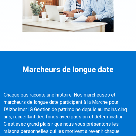
Marcheurs de longue date
Chaque pas raconte une histoire. Nos marcheuses et
marcheurs de longue date participent à la Marche pour
l’Alzheimer IG Gestion de patrimoine depuis au moins cinq
ans, recueillant des fonds avec passion et détermination.
C’est avec grand plaisir que nous vous présentons les
raisons personnelles qui les motivent à revenir chaque