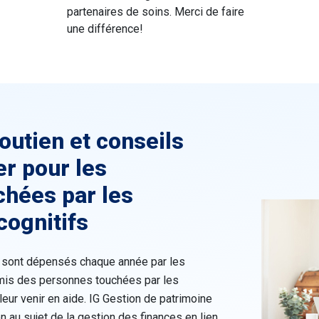
partenaires de soins. Merci de faire
une différence!
soutien et conseils
er pour les
hées par les
cognitifs
rs sont dépensés chaque année par les
amis des personnes touchées par les
leur venir en aide. IG Gestion de patrimoine
ion au sujet de la gestion des finances en lien