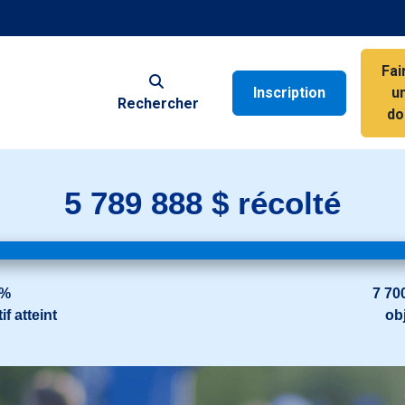
Fai
Inscription
u
Rechercher
do
5 789 888 $ récolté
 %
7 70
if atteint
obj