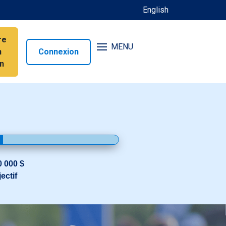
English
re
MENU
n
Connexion
n
0 000 $
ectif