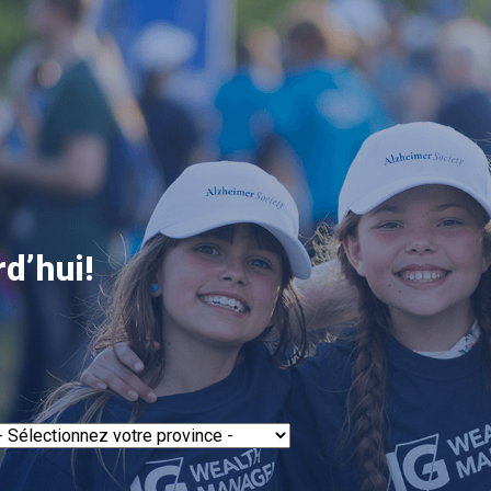
d’hui!