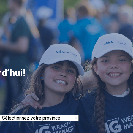
d’hui!