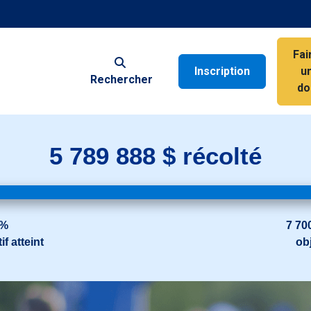
Fai
Inscription
u
Rechercher
do
5 789 888 $ récolté
 %
7 70
if atteint
obj