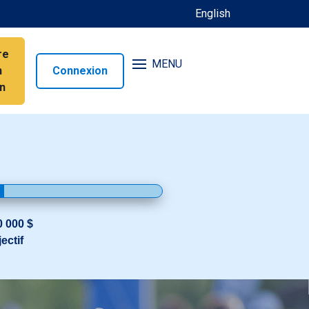
English
re
MENU
n
Connexion
n
0 000 $
ectif