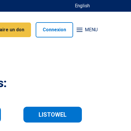
English
aire un don
Connexion
MENU
s:
LISTOWEL