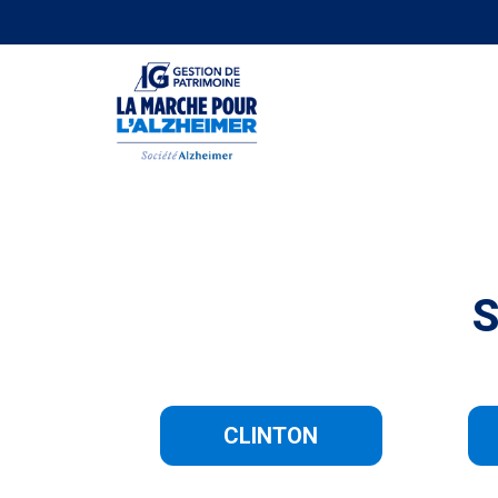
S
CLINTON