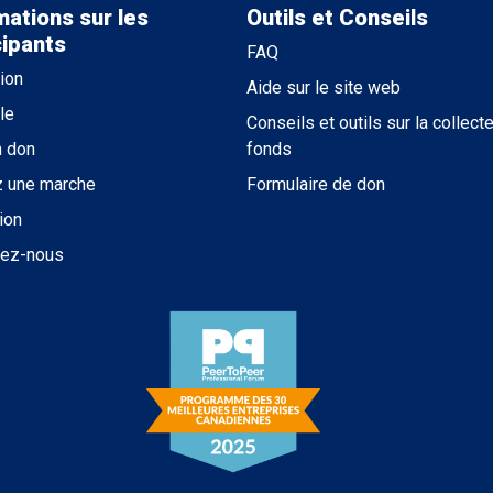
mations sur les
Outils et Conseils
cipants
FAQ
tion
Aide sur le site web
le
Conseils et outils sur la collect
n don
fonds
z une marche
Formulaire de don
ion
tez-nous